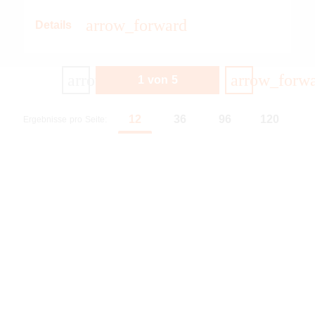
arrow_forward
Details
arrow_back
arrow_forw
1 von 5
Vorherige
Nächste
12
36
96
120
Ergebnisse pro Seite: