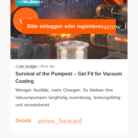
video_library
Webinar
Live
arrow_forw
Bitte einloggen oder registrieren
date_range
16.09.2026 | 09:11 Uhr
Survival of the Pumpest – Get Fit for Vacuum
Coating
Weniger Ausfälle, mehr Chargen: So bleiben Ihre
Vakuumpumpen langfristig zuverlässig, leistungsfähig
und einsatzbereit.
arrow_forward
Details