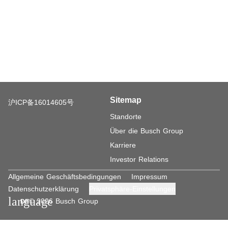
Sitemap
沪ICP备16014605号
Standorte
Über die Busch Group
Karriere
Investor Relations
Allgemeine Geschäftsbedingungen
Impressum
Datenschutzerklärung
Privatsphäre-Einstellungen
language
© 2026 Busch Group
DE