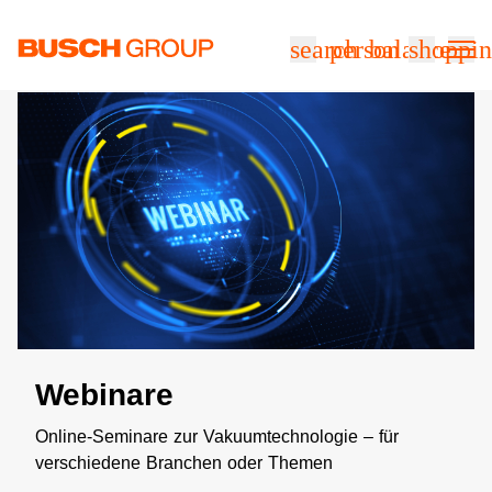
Springe zum Hauptinhalt
search
person
balance
shoppin
Webinare
Online-Seminare zur Vakuumtechnologie – für
verschiedene Branchen oder Themen