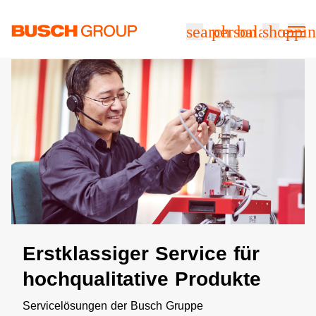
Springe zum Hauptinhalt
search
person
balance
shoppin
Erstklassiger Service für
hochqualitative Produkte
Servicelösungen der Busch Gruppe