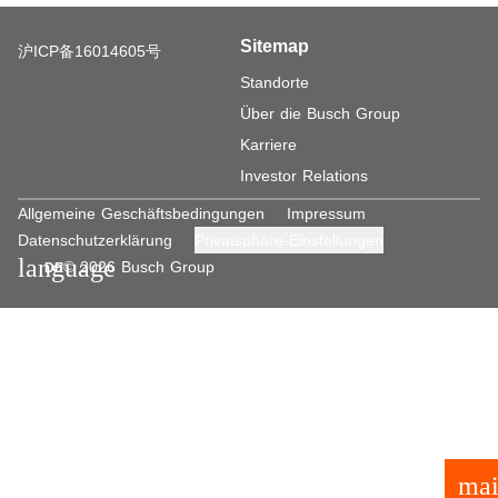
Sitemap
沪ICP备16014605号
Standorte
Über die Busch Group
Karriere
Investor Relations
Allgemeine Geschäftsbedingungen
Impressum
Datenschutzerklärung
Privatsphäre-Einstellungen
language
© 2026 Busch Group
DE
mai