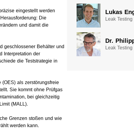
räzise eingestellt werden
Lukas En
 Herausforderung: Die
Leak Testing
erändern und damit die
Dr. Phili
nd geschlossener Behälter und
Leak Testing
Interpretation der
hiede die Teststrategie in
 (OES) als zerstörungsfreie
tellt. Sie kommt ohne Prüfgas
amination, bei gleichzeitig
Limit (MALL).
ische Grenzen stoßen und wie
ählt werden kann.