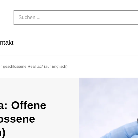
ntakt
er geschlossene Realität? (auf Englisch)
a: Offene
lossene
h)