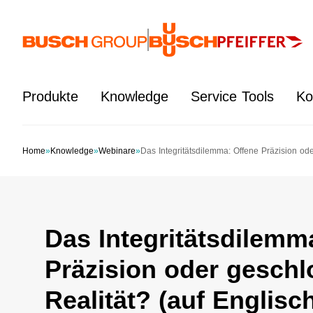
Springe zum Hauptinhalt
Produkte
Knowledge
Service Tools
Ko
Home
»
Knowledge
»
Webinare
»
Das Integritätsdilemma: Offene Präzision od
Das Integritätsdilemm
Präzision oder gesch
Realität? (auf Englisc