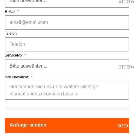
arro
E-Mail
*
Telefon
Servicetyp
*
arro
Ihre Nachricht:
*
send
Anfrage senden