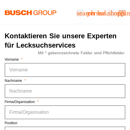
Springe zum Hauptinhalt
search
person
balance
shoppin
Serviceanfrage zur Dichtheitsprü
Kontaktieren Sie unsere Experten
für Lecksuchservices
Mit * gekennzeichnete Felder sind Pflichtfelder.
Vorname
*
Nachname
*
Firma/Organisation
*
Position