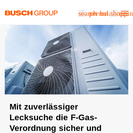
Springe zum Hauptinhalt
search
person
balance
shoppin
Mit zuverlässiger
Lecksuche die F-Gas-
Verordnung sicher und