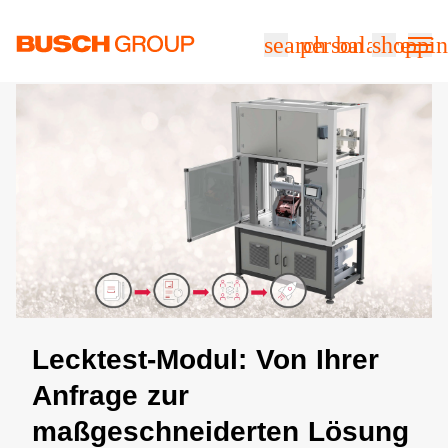
Springe zum Hauptinhalt
search
person
balance
shoppin
​Lecktest-Modul: Von Ihrer
Anfrage zur
maßgeschneiderten Lösung