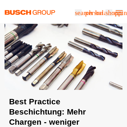
Springe zum Hauptinhalt
search
person
balance
shoppin
Best Practice
Beschichtung: Mehr
Chargen - weniger