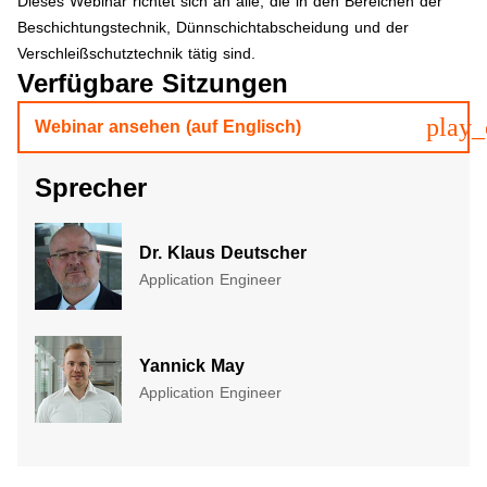
​​​Dieses Webinar richtet sich an alle, die in den Bereichen der
Beschichtungstechnik, Dünnschichtabscheidung und der
Verschleißschutztechnik tätig sind.
Verfügbare Sitzungen
play_
Webinar ansehen (auf Englisch)
Sprecher
Dr. Klaus Deutscher
Application Engineer
Yannick May
Application Engineer