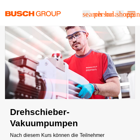
Springe zum Hauptinhalt
search
person
balance
shoppin
Drehschieber-
Vakuumpumpen
Nach diesem Kurs können die Teilnehmer