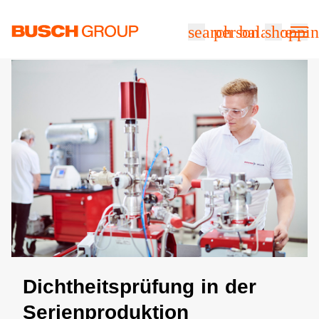
Springe zum Hauptinhalt
search
person
balance
shoppin
Dichtheitsprüfung in der
Serienproduktion