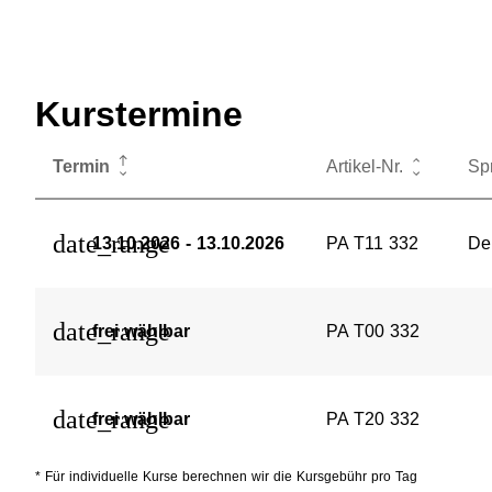
Kurstermine
Termin
Artikel-Nr.
Sp
date_range
13.10.2026 - 13.10.2026
PA T11 332
De
date_range
frei wählbar
PA T00 332
date_range
frei wählbar
PA T20 332
* Für individuelle Kurse berechnen wir die Kursgebühr pro Tag