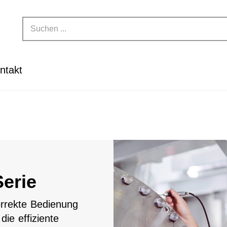
ntakt
erie
orrekte Bedienung
ie effiziente