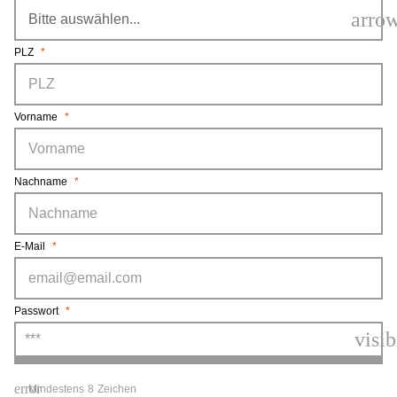
arro
PLZ
*
Vorname
*
Nachname
*
E-Mail
*
Passwort
*
visib
error
Mindestens 8 Zeichen