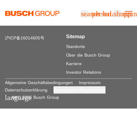
Springe zum Hauptinhalt
search
person
balance
shoppin
Sitemap
沪ICP备16014605号
Standorte
Über die Busch Group
Karriere
Investor Relations
Allgemeine Geschäftsbedingungen
Impressum
Datenschutzerklärung
Privatsphäre-Einstellungen
language
© 2026 Busch Group
DE