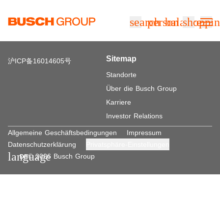
Springe zum Hauptinhalt
search
person
balance
shoppin
Sitemap
沪ICP备16014605号
Standorte
Über die Busch Group
Karriere
Investor Relations
Allgemeine Geschäftsbedingungen
Impressum
Datenschutzerklärung
Privatsphäre-Einstellungen
language
© 2026 Busch Group
DE