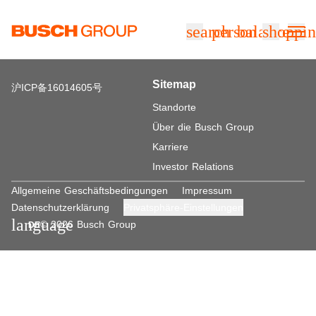
Springe zum Hauptinhalt
search
person
balance
shoppin
Sitemap
沪ICP备16014605号
Standorte
Über die Busch Group
Karriere
Investor Relations
Allgemeine Geschäftsbedingungen
Impressum
Datenschutzerklärung
Privatsphäre-Einstellungen
language
© 2026 Busch Group
DE