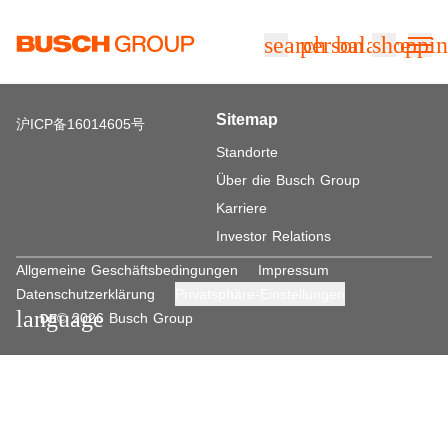
Springe zum Hauptinhalt
search
person
balance
shoppin
Sitemap
沪ICP备16014605号
Standorte
Über die Busch Group
Karriere
Investor Relations
Allgemeine Geschäftsbedingungen
Impressum
Datenschutzerklärung
Privatsphäre-Einstellungen
language
© 2026 Busch Group
DE