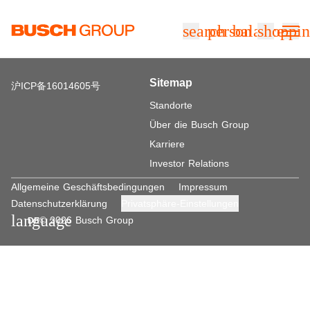
Springe zum Hauptinhalt
search
person
balance
shoppin
Sitemap
沪ICP备16014605号
Standorte
Über die Busch Group
Karriere
Investor Relations
Allgemeine Geschäftsbedingungen
Impressum
Datenschutzerklärung
Privatsphäre-Einstellungen
language
© 2026 Busch Group
DE