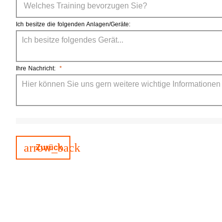
Ich besitze die folgenden Anlagen/Geräte:
Ihre Nachricht:
*
arrow_back
Zurück