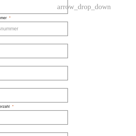
arrow_drop_down
mer
*
erzahl
*