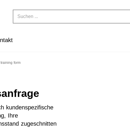
ntakt
training form
sanfrage
ch kundenspezifische
g, Ihre
nsstand zugeschnitten