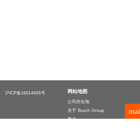
网站地图
沪ICP备16014605号
公司所在地
mai
关于 Busch Group
事业
投资者关系
一般条款与条件概述
法律声明
隐私政策
隐私设置