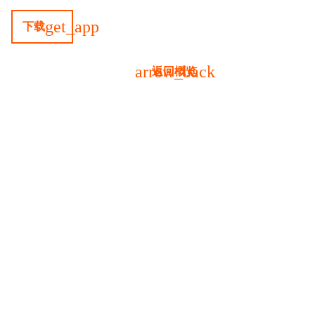
get_app
下载
arrow_back
返回概览