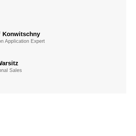
f Konwitschny
n Application Expert
Warsitz
onal Sales