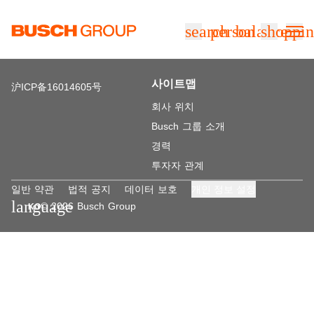
본문으로 바로가기
search
person
balance
shoppin
사이트맵
沪ICP备16014605号
회사 위치
Busch 그룹 소개
경력
투자자 관계
일반 약관
법적 공지
데이터 보호
개인 정보 설정
language
© 2026 Busch Group
KO