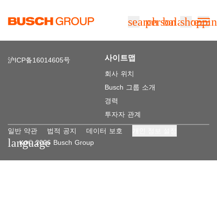
본문으로 바로가기
search
person
balance
shoppin
사이트맵
沪ICP备16014605号
회사 위치
Busch 그룹 소개
경력
투자자 관계
일반 약관
법적 공지
데이터 보호
개인 정보 설정
language
© 2026 Busch Group
KO