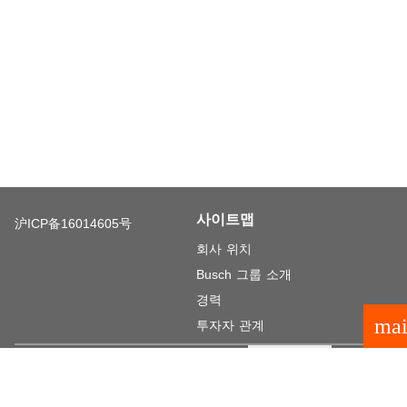
사이트맵
沪ICP备16014605号
회사 위치
Busch 그룹 소개
경력
mai
투자자 관계
일반 약관
법적 공지
데이터 보호
개인 정보 설정
language
© 2026 Busch Group
KO