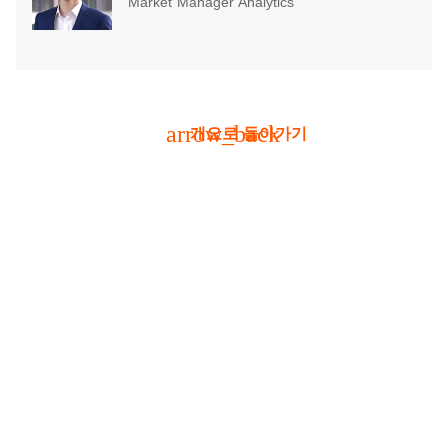
Market Manager Analytics
arrow_back
개요로 돌아가기