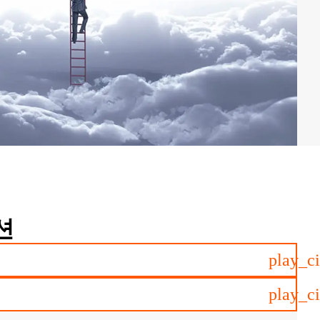
션
play_ci
play_ci