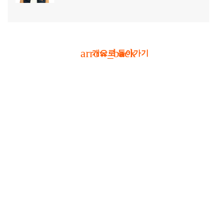
arrow_back
개요로 돌아가기