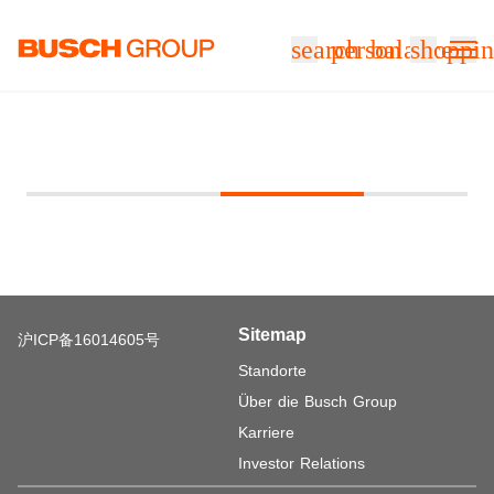
Springe zum Hauptinhalt
search
person
balance
shoppin
Sitemap
沪ICP备16014605号
Standorte
Über die Busch Group
Karriere
Investor Relations